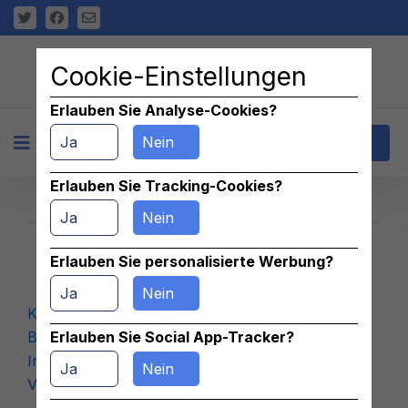
Cookie-Einstellungen
Erlauben Sie Analyse-Cookies?
Ja
Nein
+
Kontakt
Erlauben Sie Tracking-Cookies?
Ja
Nein
Erlauben Sie personalisierte Werbung?
Znaleziono 4 podkategorii
Ja
Nein
Konstruktionen
Besorgen
Erlauben Sie Social App-Tracker?
Im Hangar platzieren
Ja
Nein
Verkaufen