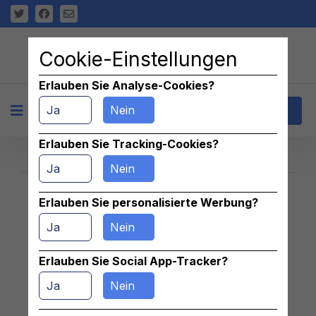
Cookie-Einstellungen
Erlauben Sie Analyse-Cookies?
Ja
Nein
+
Kontakt
Erlauben Sie Tracking-Cookies?
Ja
Nein
Erlauben Sie personalisierte Werbung?
Znaleziono 0 pasujących ogłoszeń
Ja
Nein
Erlauben Sie Social App-Tracker?
Ja
Nein