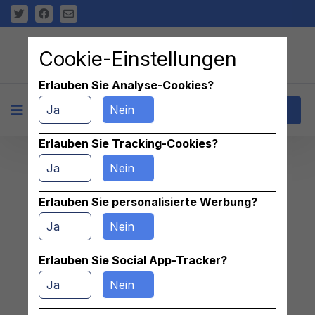
Cookie-Einstellungen
Erlauben Sie Analyse-Cookies?
Ja
Nein
+
Kontakt
Erlauben Sie Tracking-Cookies?
Ja
Nein
Erlauben Sie personalisierte Werbung?
Znaleziono 0 pasujących ogłoszeń
Ja
Nein
Erlauben Sie Social App-Tracker?
Ja
Nein